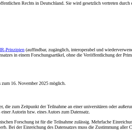
s öffentlichen Rechts in Deutschland. Sie wird gesetzlich vertreten durc
R-Prinzipien
(auffindbar, zugänglich, interoperabel und wiederverwen
s in einem Forschungsartikel, ohne die Veröffentlichung der Primärda
s zum 16. November 2025 möglich.
r, die zum Zeitpunkt der Teilnahme an einer universitären oder außeru
s einer Autorin bzw. eines Autors zum Datensatz.
mischen Forschung ist für die Teilnahme zulässig. Mehrfache Einreich
werb. Bei der Einreichung des Datensatzes muss die Zustimmung alle