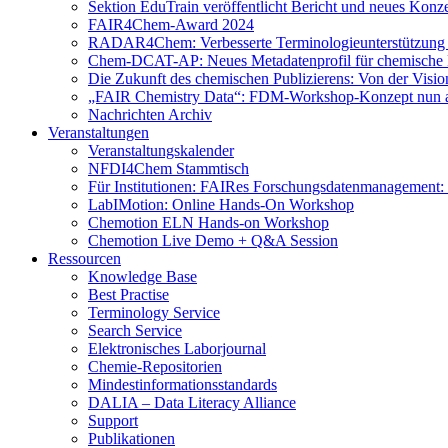
Sektion EduTrain veröffentlicht Bericht und neues Konz
FAIR4Chem-Award 2024
RADAR4Chem: Verbesserte Terminologieunterstützung
Chem-DCAT-AP: Neues Metadatenprofil für chemische 
Die Zukunft des chemischen Publizierens: Von der Visi
„FAIR Chemistry Data“: FDM-Workshop-Konzept nun a
Nachrichten Archiv
Veranstaltungen
Veranstaltungskalender
NFDI4Chem Stammtisch
Für Institutionen: FAIRes Forschungsdatenmanagement:
LabIMotion: Online Hands-On Workshop
Chemotion ELN Hands-on Workshop
Chemotion Live Demo + Q&A Session
Ressourcen
Knowledge Base
Best Practise
Terminology Service
Search Service
Elektronisches Laborjournal
Chemie-Repositorien
Mindestinformationsstandards
DALIA – Data Literacy Alliance
Support
Publikationen