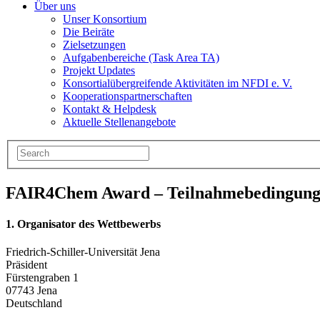
Über uns
Unser Konsortium
Die Beiräte
Zielsetzungen
Aufgabenbereiche (Task Area TA)
Projekt Updates
Konsortialübergreifende Aktivitäten im NFDI e. V.
Kooperationspartnerschaften
Kontakt & Helpdesk
Aktuelle Stellenangebote
FAIR4Chem Award – Teilnahmebedingun
1.
Organisator des Wettbewerbs
Friedrich-Schiller-Universität Jena
Präsident
Fürstengraben 1
07743 Jena
Deutschland