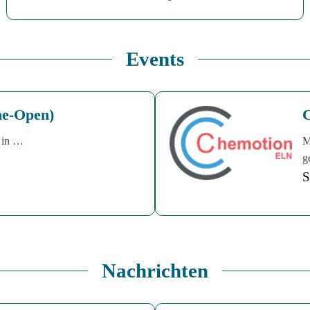
Events
ne-Open)
C
e in …
M
g
S
Nachrichten