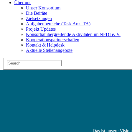
Über uns
Unser Konsortium
Die Beiräte
Zielsetzungen
Aufgabenbereiche (Task Area TA)
Projekt Updates
Konsortialübergreifende Aktivitäten im NFDI e. V.
Kooperationspartnerschaften
Kontakt & Helpdesk
Aktuelle Stellenangebote
Das ist unsere Visio