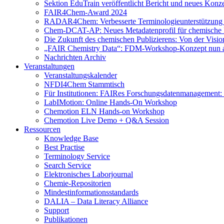
Sektion EduTrain veröffentlicht Bericht und neues Konz
FAIR4Chem-Award 2024
RADAR4Chem: Verbesserte Terminologieunterstützung
Chem-DCAT-AP: Neues Metadatenprofil für chemische 
Die Zukunft des chemischen Publizierens: Von der Visi
„FAIR Chemistry Data“: FDM-Workshop-Konzept nun a
Nachrichten Archiv
Veranstaltungen
Veranstaltungskalender
NFDI4Chem Stammtisch
Für Institutionen: FAIRes Forschungsdatenmanagement:
LabIMotion: Online Hands-On Workshop
Chemotion ELN Hands-on Workshop
Chemotion Live Demo + Q&A Session
Ressourcen
Knowledge Base
Best Practise
Terminology Service
Search Service
Elektronisches Laborjournal
Chemie-Repositorien
Mindestinformationsstandards
DALIA – Data Literacy Alliance
Support
Publikationen