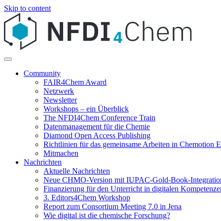
Skip to content
Community
FAIR4Chem Award
Netzwerk
Newsletter
Workshops – ein Überblick
The NFDI4Chem Conference Train
Datenmanagement für die Chemie
Diamond Open Access Publishing
Richtlinien für das gemeinsame Arbeiten in Chemotion
Mitmachen
Nachrichten
Aktuelle Nachrichten
Neue CHMO-Version mit IUPAC-Gold-Book-Integratio
Finanzierung für den Unterricht in digitalen Kompetenze
3. Editors4Chem Workshop
Report zum Consortium Meeting 7.0 in Jena
Wie digital ist die chemische Forschung?