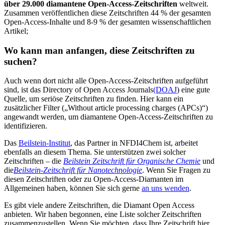
über 29.000 diamantene Open-Access-Zeitschriften
weltweit.
Zusammen veröffentlichen diese Zeitschriften 44 % der gesamten
Open-Access-Inhalte und 8-9 % der gesamten wissenschaftlichen
Artikel;
Wo kann man anfangen, diese Zeitschriften zu
suchen?
Auch wenn dort nicht alle Open-Access-Zeitschriften aufgeführt
sind, ist das Directory of Open Access Journals
(DOAJ
) eine gute
Quelle, um seriöse Zeitschriften zu finden. Hier kann ein
zusätzlicher Filter („Without article processing charges (APCs)“)
angewandt werden, um diamantene Open-Access-Zeitschriften zu
identifizieren.
Das
Beilstein-Institut
, das Partner in NFDI4Chem ist, arbeitet
ebenfalls an diesem Thema. Sie unterstützen zwei solcher
Zeitschriften – die
Beilstein Zeitschrift für Organische Chemie
und
die
Beilstein-Zeitschrift für Nanotechnologie
. Wenn Sie Fragen zu
diesen Zeitschriften oder zu Open-Access-Diamanten im
Allgemeinen haben, können Sie sich gerne
an uns wenden
.
Es gibt viele andere Zeitschriften, die Diamant Open Access
anbieten. Wir haben begonnen, eine Liste solcher Zeitschriften
zusammenzustellen. Wenn Sie möchten, dass Ihre Zeitschrift hier