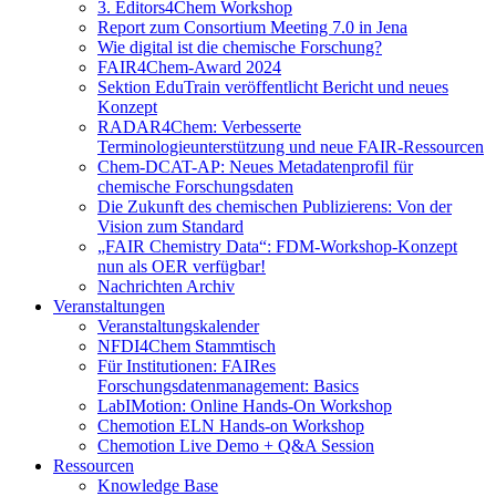
3. Editors4Chem Workshop
Report zum Consortium Meeting 7.0 in Jena
Wie digital ist die chemische Forschung?
FAIR4Chem-Award 2024
Sektion EduTrain veröffentlicht Bericht und neues
Konzept
RADAR4Chem: Verbesserte
Terminologieunterstützung und neue FAIR-Ressourcen
Chem-DCAT-AP: Neues Metadatenprofil für
chemische Forschungsdaten
Die Zukunft des chemischen Publizierens: Von der
Vision zum Standard
„FAIR Chemistry Data“: FDM-Workshop-Konzept
nun als OER verfügbar!
Nachrichten Archiv
Veranstaltungen
Veranstaltungskalender
NFDI4Chem Stammtisch
Für Institutionen: FAIRes
Forschungsdatenmanagement: Basics
LabIMotion: Online Hands-On Workshop
Chemotion ELN Hands-on Workshop
Chemotion Live Demo + Q&A Session
Ressourcen
Knowledge Base