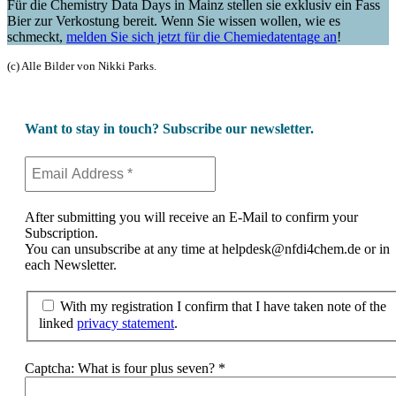
Für die Chemistry Data Days in Mainz stellen sie exklusiv ein Fass
Bier zur Verkostung bereit. Wenn Sie wissen wollen, wie es
schmeckt,
melden Sie sich jetzt für die Chemiedatentage an
!
(c) Alle Bilder von Nikki Parks.
Want to stay in touch? Subscribe our newsletter.
After submitting you will receive an E-Mail to confirm your
Subscription.
You can unsubscribe at any time at helpdesk@nfdi4chem.de or in
each Newsletter.
With my registration I confirm that I have taken note of the
linked
privacy statement
.
Captcha: What is four plus seven?
*