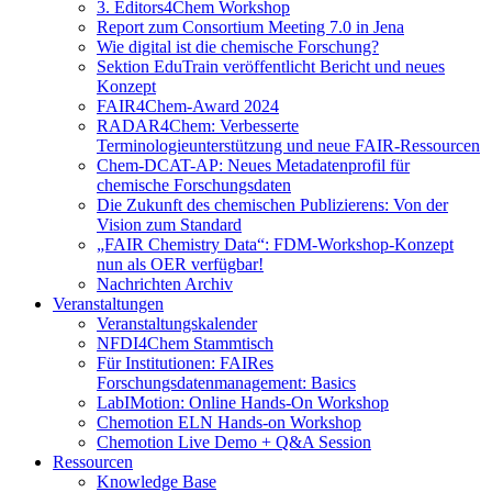
3. Editors4Chem Workshop
Report zum Consortium Meeting 7.0 in Jena
Wie digital ist die chemische Forschung?
Sektion EduTrain veröffentlicht Bericht und neues
Konzept
FAIR4Chem-Award 2024
RADAR4Chem: Verbesserte
Terminologieunterstützung und neue FAIR-Ressourcen
Chem-DCAT-AP: Neues Metadatenprofil für
chemische Forschungsdaten
Die Zukunft des chemischen Publizierens: Von der
Vision zum Standard
„FAIR Chemistry Data“: FDM-Workshop-Konzept
nun als OER verfügbar!
Nachrichten Archiv
Veranstaltungen
Veranstaltungskalender
NFDI4Chem Stammtisch
Für Institutionen: FAIRes
Forschungsdatenmanagement: Basics
LabIMotion: Online Hands-On Workshop
Chemotion ELN Hands-on Workshop
Chemotion Live Demo + Q&A Session
Ressourcen
Knowledge Base