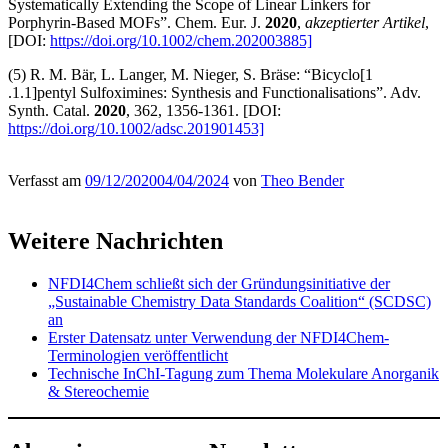
Systematically Extending the Scope of Linear Linkers for
Porphyrin‐Based MOFs”. Chem. Eur. J.
2020
,
akzeptierter Artikel
,
[DOI:
https://doi.org/10.1002/chem.202003885]
(5) R. M. Bär, L. Langer, M. Nieger, S. Bräse: “Bicyclo[1
.1.1]pentyl Sulfoximines: Synthesis and Functionalisations”. Adv.
Synth. Catal.
2020
, 362, 1356-1361. [DOI:
https://doi.org/10.1002/adsc.201901453]
Verfasst am
09/12/2020
04/04/2024
von
Theo Bender
Weitere Nachrichten
NFDI4Chem schließt sich der Gründungsinitiative der
„Sustainable Chemistry Data Standards Coalition“ (SCDSC)
an
Erster Datensatz unter Verwendung der NFDI4Chem-
Terminologien veröffentlicht
Technische InChI-Tagung zum Thema Molekulare Anorganik
& Stereochemie