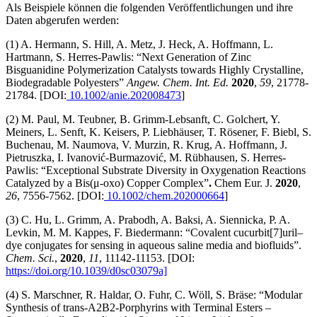
Als Beispiele können die folgenden Veröffentlichungen und ihre
Daten abgerufen werden:
(1) A. Hermann, S. Hill, A. Metz, J. Heck, A. Hoffmann, L.
Hartmann, S. Herres‐Pawlis: “Next Generation of Zinc
Bisguanidine Polymerization Catalysts towards Highly Crystalline,
Biodegradable Polyesters”
Angew. Chem. Int. Ed.
2020
,
59
, 21778-
21784. [DOI:
10.1002/anie.202008473
]
(2) M. Paul, M. Teubner, B. Grimm-Lebsanft, C. Golchert, Y.
Meiners, L. Senft, K. Keisers, P. Liebhäuser, T. Rösener, F. Biebl, S.
Buchenau, M. Naumova, V. Murzin, R. Krug, A. Hoffmann, J.
Pietruszka, I. Ivanović-Burmazović, M. Rübhausen, S. Herres-
Pawlis: “Exceptional Substrate Diversity in Oxygenation Reactions
Catalyzed by a Bis(μ-oxo) Copper Complex”
.
Chem Eur. J.
2020
,
26
, 7556-7562. [DOI:
10.1002/chem.202000664
]
(3) C. Hu, L. Grimm, A. Prabodh, A. Baksi, A. Siennicka, P. A.
Levkin, M. M. Kappes, F. Biedermann: “Covalent cucurbit[7]uril–
dye conjugates for sensing in aqueous saline media and biofluids”.
Chem. Sci.
,
2020
,
11
, 11142-11153. [DOI:
https://doi.org/10.1039/d0sc03079a]
(4) S. Marschner, R. Haldar, O. Fuhr, C. Wöll, S. Bräse: “Modular
Synthesis of trans‐A2B2‐Porphyrins with Terminal Esters –