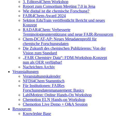
3. Editors4Chem Workshop
Report zum Consortium Meeting 7.0 in Jena
Wie digital ist die chemische Forschung?
FAIR4Chem-Award 2024
Sektion EduTrain veröffentlicht Bericht und neues
Konzept
RADAR4Chem: Verbesserte
Terminologieunterstützung und neue FAIR-Ressourcen
Chem-DCAT-AP: Neues Metadatenprofil für
chemische Forschungsdaten
Die Zukunft des chemischen Publizierens: Von der
Vision zum Standard
„FAIR Chemistry Data“: FDM-Workshop-Konzept
nun als OER verfügbar!
Nachrichten Archiv
Veranstaltungen
Veranstaltungskalender
NFDI4Chem Stammtisch
Für Institutionen: FAIRes
Forschungsdatenmanagement: Basics
LabIMotion: Online Hands-On Workshop
Chemotion ELN Hands-on Workshop
Chemotion Live Demo + Q&A Session
Ressourcen
Knowledge Base