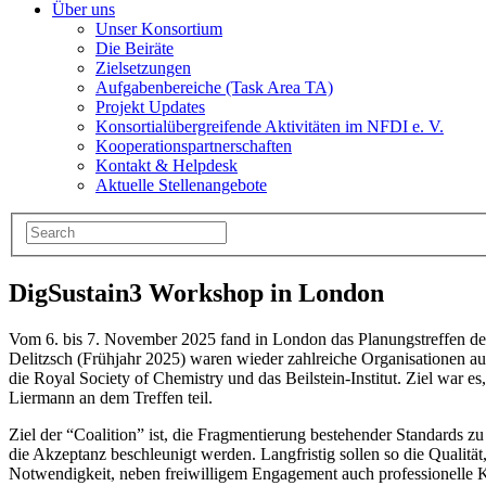
Über uns
Unser Konsortium
Die Beiräte
Zielsetzungen
Aufgabenbereiche (Task Area TA)
Projekt Updates
Konsortialübergreifende Aktivitäten im NFDI e. V.
Kooperationspartnerschaften
Kontakt & Helpdesk
Aktuelle Stellenangebote
DigSustain3 Workshop in London
Vom 6. bis 7. November 2025 fand in London das Planungstreffen d
Delitzsch (Frühjahr 2025) waren wieder zahlreiche Organisationen a
die Royal Society of Chemistry und das Beilstein-Institut. Ziel war
Liermann an dem Treffen teil.
Ziel der “Coalition” ist, die Fragmentierung bestehender Standards
die Akzeptanz beschleunigt werden. Langfristig sollen so die Qualitä
Notwendigkeit, neben freiwilligem Engagement auch professionelle Ko