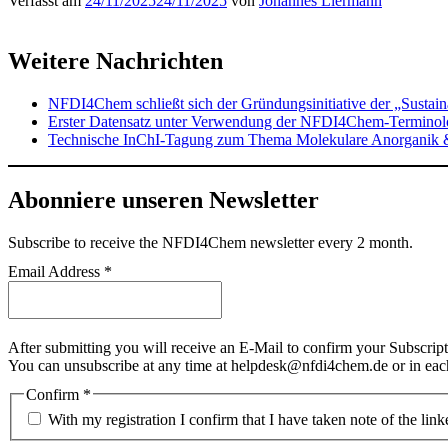
Verfasst am
24/11/2025
24/11/2025
von
Johannes Liermann
Weitere Nachrichten
NFDI4Chem schließt sich der Gründungsinitiative der „Sustai
Erster Datensatz unter Verwendung der NFDI4Chem-Terminolog
Technische InChI-Tagung zum Thema Molekulare Anorganik 
Abonniere unseren Newsletter
Subscribe
to receive the NFDI4Chem newsletter every 2 month.
Email Address
*
After submitting you will receive an E-Mail to confirm your Subscript
You can unsubscribe at any time at helpdesk@nfdi4chem.de or in eac
Confirm
*
With my registration I confirm that I have taken note of the lin