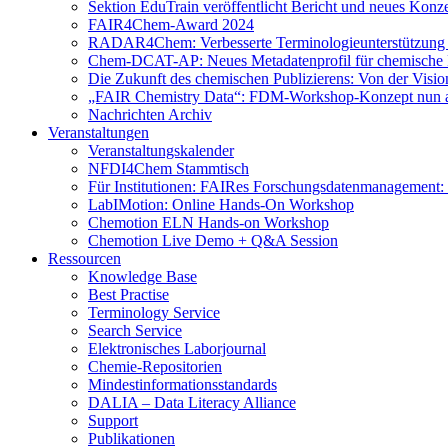
Sektion EduTrain veröffentlicht Bericht und neues Konz
FAIR4Chem-Award 2024
RADAR4Chem: Verbesserte Terminologieunterstützung
Chem-DCAT-AP: Neues Metadatenprofil für chemische 
Die Zukunft des chemischen Publizierens: Von der Visi
„FAIR Chemistry Data“: FDM-Workshop-Konzept nun a
Nachrichten Archiv
Veranstaltungen
Veranstaltungskalender
NFDI4Chem Stammtisch
Für Institutionen: FAIRes Forschungsdatenmanagement:
LabIMotion: Online Hands-On Workshop
Chemotion ELN Hands-on Workshop
Chemotion Live Demo + Q&A Session
Ressourcen
Knowledge Base
Best Practise
Terminology Service
Search Service
Elektronisches Laborjournal
Chemie-Repositorien
Mindestinformationsstandards
DALIA – Data Literacy Alliance
Support
Publikationen