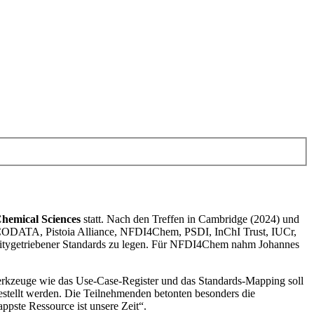
 Chemical Sciences
statt. Nach den Treffen in Cambridge (2024) und
AC, CODATA, Pistoia Alliance, NFDI4Chem, PSDI, InChI Trust, IUCr,
mmunitygetriebener Standards zu legen. Für NFDI4Chem nahm Johannes
Werkzeuge wie das Use-Case-Register und das Standards-Mapping soll
gestellt werden. Die Teilnehmenden betonten besonders die
ppste Ressource ist unsere Zeit“.