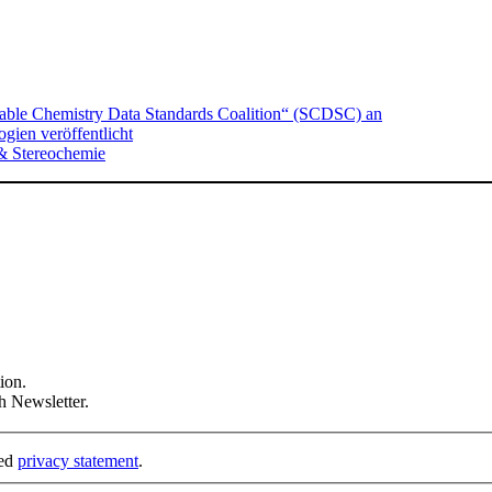
nable Chemistry Data Standards Coalition“ (SCDSC) an
ien veröffentlicht
& Stereochemie
ion.
h Newsletter.
ked
privacy statement
.