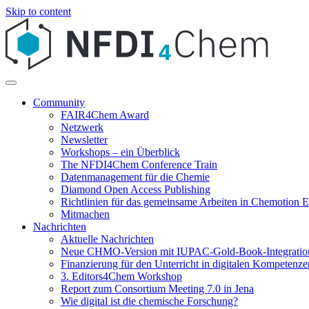
Skip to content
Community
FAIR4Chem Award
Netzwerk
Newsletter
Workshops – ein Überblick
The NFDI4Chem Conference Train
Datenmanagement für die Chemie
Diamond Open Access Publishing
Richtlinien für das gemeinsame Arbeiten in Chemotion
Mitmachen
Nachrichten
Aktuelle Nachrichten
Neue CHMO-Version mit IUPAC-Gold-Book-Integratio
Finanzierung für den Unterricht in digitalen Kompetenze
3. Editors4Chem Workshop
Report zum Consortium Meeting 7.0 in Jena
Wie digital ist die chemische Forschung?