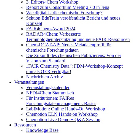
3. Editors4Chem Workshop
Report zum Consortium Meeting 7.0 in Jena
Wie digital ist die chemische Forschung?
Sektion EduTrain veröffentlicht Bericht und neues
Konzept
FAIR4Chem-Award 2024
RADAR4Chem: Verbesserte
Terminologieunterstützung und neue FAIR-Ressourcen
Chem-DCAT-AP: Neues Metadatenprofil für
chemische Forschungsdaten
Die Zukunft des chemischen Publizierens: Von der
Vision zum Standard
„FAIR Chemistry Data“: FDM-Workshop-Konzept
nun als OER verfügbar!
Nachrichten Archiv
Veranstaltungen
Veranstaltungskalender
NFDI4Chem Stammtisch
Für Institutionen: FAIRes
Forschungsdatenmanagement: Basics
LabIMotion: Online Hands-On Workshop
Chemotion ELN Hands-on Workshop
Chemotion Live Demo + Q&A Session
Ressourcen
Knowledge Base