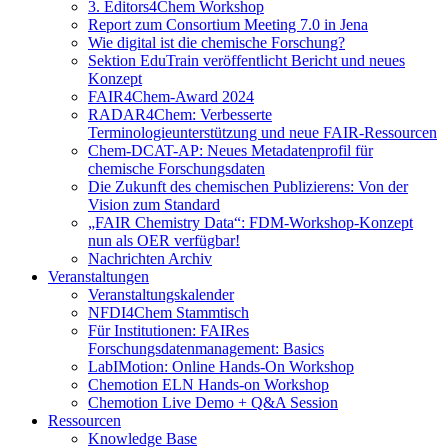
3. Editors4Chem Workshop
Report zum Consortium Meeting 7.0 in Jena
Wie digital ist die chemische Forschung?
Sektion EduTrain veröffentlicht Bericht und neues
Konzept
FAIR4Chem-Award 2024
RADAR4Chem: Verbesserte
Terminologieunterstützung und neue FAIR-Ressourcen
Chem-DCAT-AP: Neues Metadatenprofil für
chemische Forschungsdaten
Die Zukunft des chemischen Publizierens: Von der
Vision zum Standard
„FAIR Chemistry Data“: FDM-Workshop-Konzept
nun als OER verfügbar!
Nachrichten Archiv
Veranstaltungen
Veranstaltungskalender
NFDI4Chem Stammtisch
Für Institutionen: FAIRes
Forschungsdatenmanagement: Basics
LabIMotion: Online Hands-On Workshop
Chemotion ELN Hands-on Workshop
Chemotion Live Demo + Q&A Session
Ressourcen
Knowledge Base