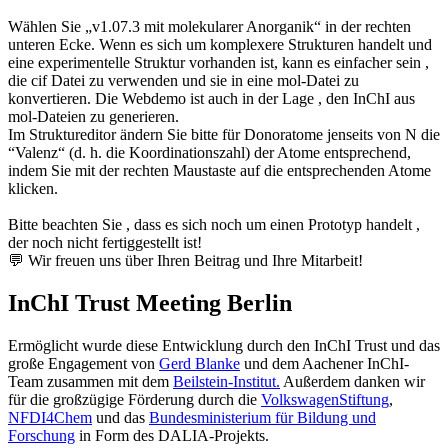
Wählen Sie „v1.07.3 mit molekularer Anorganik“ in der rechten
unteren Ecke. Wenn es sich um komplexere Strukturen handelt und
eine experimentelle Struktur vorhanden ist, kann es einfacher sein ,
die cif Datei zu verwenden und sie in eine mol-Datei zu
konvertieren. Die Webdemo ist auch in der Lage , den InChI aus
mol-Dateien zu generieren.
Im Struktureditor ändern Sie bitte für Donoratome jenseits von N die
“Valenz“ (d. h. die Koordinationszahl) der Atome entsprechend,
indem Sie mit der rechten Maustaste auf die entsprechenden Atome
klicken.
Bitte beachten Sie , dass es sich noch um einen Prototyp handelt ,
der noch nicht fertiggestellt ist!
💬 Wir freuen uns über Ihren Beitrag und Ihre Mitarbeit!
InChI Trust Meeting Berlin
Ermöglicht wurde diese Entwicklung durch den InChI Trust und das
große Engagement von
Gerd Blanke
und dem Aachener InChI-
Team zusammen mit dem
Beilstein-Institut.
Außerdem danken wir
für die großzügige Förderung durch die
VolkswagenStiftung
,
NFDI4Chem
und das
Bundesministerium für Bildung und
Forschung
in Form des DALIA-Projekts.