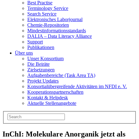
Best Practise
Terminology Service
Search Service
Elektronisches Laborjournal
Chemie-Repositorien
Mindestinformationsstandards
DALIA – Data Literacy Alliance
Support
Publikationen
Über uns
Unser Konsortium
Die Beiräte
Zielsetzungen
Aufgabenbereiche (Task Area TA)
Projekt Updates
Konsortialübergreifende Aktivitäten im NFDI e. V.
Kooperationspartnerschaften
Kontakt & Helpdesk
Aktuelle Stellenangebote
InChI: Molekulare Anorganik jetzt als