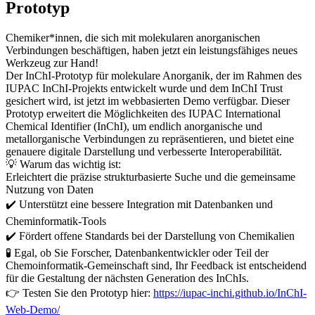
Prototyp
Chemiker*innen, die sich mit molekularen anorganischen
Verbindungen beschäftigen, haben jetzt ein leistungsfähiges neues
Werkzeug zur Hand!
Der InChI-Prototyp für molekulare Anorganik, der im Rahmen des
IUPAC InChI-Projekts entwickelt wurde und dem InChI Trust
gesichert wird, ist jetzt im webbasierten Demo verfügbar. Dieser
Prototyp erweitert die Möglichkeiten des IUPAC International
Chemical Identifier (InChI), um endlich anorganische und
metallorganische Verbindungen zu repräsentieren, und bietet eine
genauere digitale Darstellung und verbesserte Interoperabilität.
💡 Warum das wichtig ist:
Erleichtert die präzise strukturbasierte Suche und die gemeinsame
Nutzung von Daten
✔️ Unterstützt eine bessere Integration mit Datenbanken und
Cheminformatik-Tools
✔️ Fördert offene Standards bei der Darstellung von Chemikalien
🧪 Egal, ob Sie Forscher, Datenbankentwickler oder Teil der
Chemoinformatik-Gemeinschaft sind, Ihr Feedback ist entscheidend
für die Gestaltung der nächsten Generation des InChIs.
👉 Testen Sie den Prototyp hier:
https://iupac-inchi.github.io/InChI-
Web-Demo/