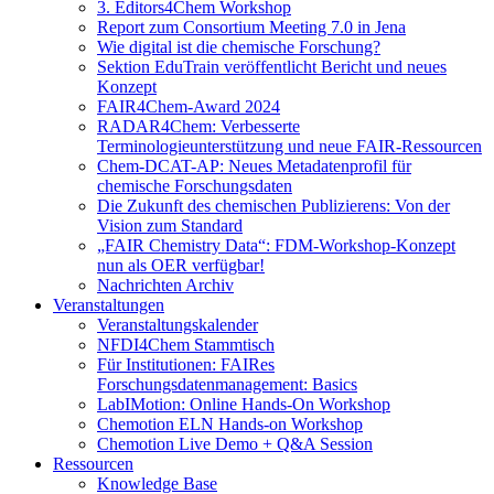
3. Editors4Chem Workshop
Report zum Consortium Meeting 7.0 in Jena
Wie digital ist die chemische Forschung?
Sektion EduTrain veröffentlicht Bericht und neues
Konzept
FAIR4Chem-Award 2024
RADAR4Chem: Verbesserte
Terminologieunterstützung und neue FAIR-Ressourcen
Chem-DCAT-AP: Neues Metadatenprofil für
chemische Forschungsdaten
Die Zukunft des chemischen Publizierens: Von der
Vision zum Standard
„FAIR Chemistry Data“: FDM-Workshop-Konzept
nun als OER verfügbar!
Nachrichten Archiv
Veranstaltungen
Veranstaltungskalender
NFDI4Chem Stammtisch
Für Institutionen: FAIRes
Forschungsdatenmanagement: Basics
LabIMotion: Online Hands-On Workshop
Chemotion ELN Hands-on Workshop
Chemotion Live Demo + Q&A Session
Ressourcen
Knowledge Base