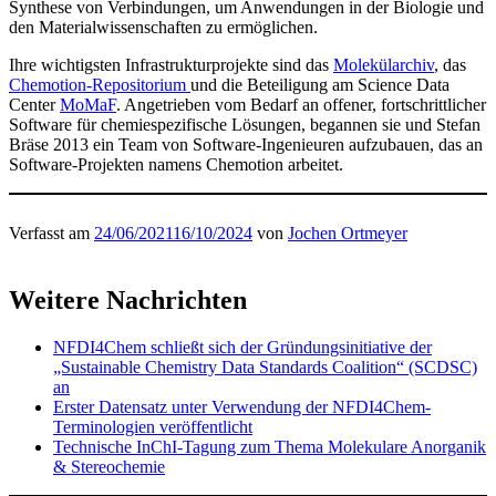
Synthese von Verbindungen, um Anwendungen in der Biologie und
den Materialwissenschaften zu ermöglichen.
Ihre wichtigsten Infrastrukturprojekte sind das
Molekülarchiv
, das
Chemotion-Repositorium
und die Beteiligung am Science Data
Center
MoMaF
. Angetrieben vom Bedarf an offener, fortschrittlicher
Software für chemiespezifische Lösungen, begannen sie und Stefan
Bräse 2013 ein Team von Software-Ingenieuren aufzubauen, das an
Software-Projekten namens Chemotion arbeitet.
Verfasst am
24/06/2021
16/10/2024
von
Jochen Ortmeyer
Weitere Nachrichten
NFDI4Chem schließt sich der Gründungsinitiative der
„Sustainable Chemistry Data Standards Coalition“ (SCDSC)
an
Erster Datensatz unter Verwendung der NFDI4Chem-
Terminologien veröffentlicht
Technische InChI-Tagung zum Thema Molekulare Anorganik
& Stereochemie