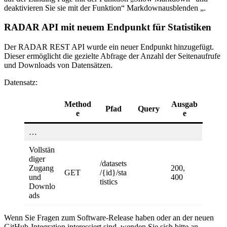
deaktivieren Sie sie mit der Funktion“ Markdownausblenden „.
RADAR API mit neuem Endpunkt für Statistiken
Der RADAR REST API wurde ein neuer Endpunkt hinzugefügt.
Dieser ermöglicht die gezielte Abfrage der Anzahl der Seitenaufrufe
und Downloads von Datensätzen.
Datensatz:
Method
Ausgab
Pfad
Query
e
e
…
Vollstän
diger
/datasets
Zugang
200,
GET
/{id}/sta
und
400
tistics
Downlo
ads
Wenn Sie Fragen zum Software-Release haben oder an der neuen
GitHub-Integration interessiert sind, wenden Sie sich bitte an