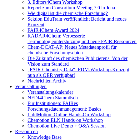
3. Editors4Chem Workshop
Report zum Consortium Meeting 7.0 in Jena
Wie digital ist die chemische Forschung?
Sektion EduTrain veröffentlicht Bericht und neues
Konzept
FAIR4Chem-Award 2024
RADAR4Chem: Verbesserte
Terminologieunterstützung und neue FAIR-Ressourcen
Chem-DCAT-AP: Neues Metadatenprofil für
chemische Forschungsdaten
Die Zukunft des chemischen Publizierens: Von der
Vision zum Standard
„FAIR Chemistry Data“: FDM-Workshop-Konzept
nun als OER verfügbar!
Nachrichten Archiv
Veranstaltungen
Veranstaltungskalender
NFDI4Chem Stammtisch
Für Institutionen: FAIRes
Forschungsdatenmanagement: Basics
LabIMotion: Online Hands-On Workshop
Chemotion ELN Hands-on Workshop
Chemotion Live Demo + Q&A Session
Ressourcen
Knowledge Base