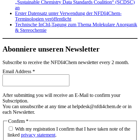
„Sustainable Chemistry Data Standards Coalition“ (SCDSC)
an
Erster Datensatz unter Verwendung der NFDI4Chem-
Terminologien veröffentlicht
Technische InChI-Tagung zum Thema Molekulare Anorganik
& Stereochemie
Abonniere unseren Newsletter
Subscribe
to receive the NFDI4Chem newsletter every 2 month.
Email Address
*
After submitting you will receive an E-Mail to confirm your
Subscription.
You can unsubscribe at any time at helpdesk@nfdi4chem.de or in
each Newsletter.
Confirm
*
With my registration I confirm that I have taken note of the
linked
privacy statement
.