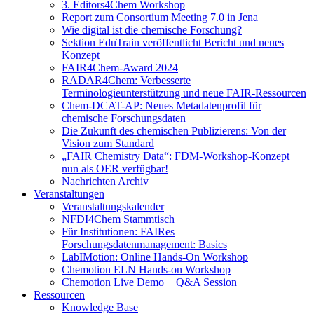
3. Editors4Chem Workshop
Report zum Consortium Meeting 7.0 in Jena
Wie digital ist die chemische Forschung?
Sektion EduTrain veröffentlicht Bericht und neues
Konzept
FAIR4Chem-Award 2024
RADAR4Chem: Verbesserte
Terminologieunterstützung und neue FAIR-Ressourcen
Chem-DCAT-AP: Neues Metadatenprofil für
chemische Forschungsdaten
Die Zukunft des chemischen Publizierens: Von der
Vision zum Standard
„FAIR Chemistry Data“: FDM-Workshop-Konzept
nun als OER verfügbar!
Nachrichten Archiv
Veranstaltungen
Veranstaltungskalender
NFDI4Chem Stammtisch
Für Institutionen: FAIRes
Forschungsdatenmanagement: Basics
LabIMotion: Online Hands-On Workshop
Chemotion ELN Hands-on Workshop
Chemotion Live Demo + Q&A Session
Ressourcen
Knowledge Base