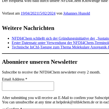
Der Helpdesk wird bald durch unsere NFDI4Chem Knowledge base e
Verfasst am
19/04/2021
15/02/2024
von
Johannes Hunold
Weitere Nachrichten
NFDI4Chem schließt sich der Gründungsinitiative der „Sustai
Erster Datensatz unter Verwendung der NFDI4Chem-Terminolog
Technische InChI-Tagung zum Thema Molekulare Anorganik 
Abonniere unseren Newsletter
Subscribe
to receive the NFDI4Chem newsletter every 2 month.
Email Address
*
After submitting you will receive an E-Mail to confirm your Subscript
You can unsubscribe at any time at helpdesk@nfdi4chem.de or in eac