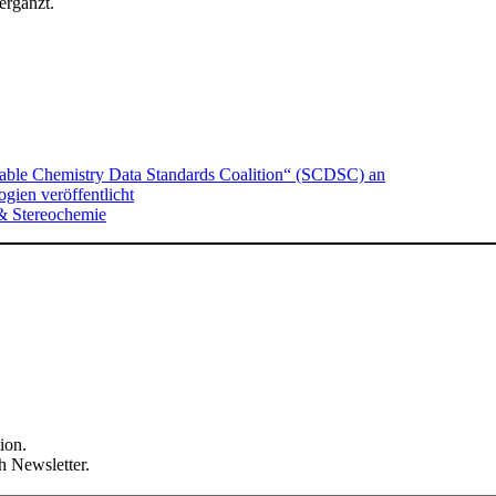
rgänzt.
nable Chemistry Data Standards Coalition“ (SCDSC) an
ien veröffentlicht
& Stereochemie
ion.
h Newsletter.