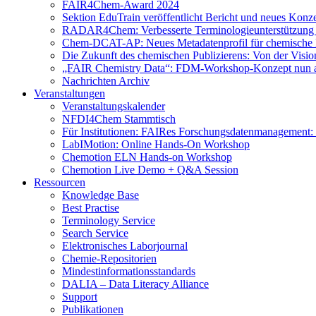
FAIR4Chem-Award 2024
Sektion EduTrain veröffentlicht Bericht und neues Konz
RADAR4Chem: Verbesserte Terminologieunterstützung
Chem-DCAT-AP: Neues Metadatenprofil für chemische 
Die Zukunft des chemischen Publizierens: Von der Visi
„FAIR Chemistry Data“: FDM-Workshop-Konzept nun a
Nachrichten Archiv
Veranstaltungen
Veranstaltungskalender
NFDI4Chem Stammtisch
Für Institutionen: FAIRes Forschungsdatenmanagement:
LabIMotion: Online Hands-On Workshop
Chemotion ELN Hands-on Workshop
Chemotion Live Demo + Q&A Session
Ressourcen
Knowledge Base
Best Practise
Terminology Service
Search Service
Elektronisches Laborjournal
Chemie-Repositorien
Mindestinformationsstandards
DALIA – Data Literacy Alliance
Support
Publikationen