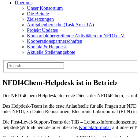
Über uns
Unser Konsortium
Die Beiräte
Zielsetzungen
Aufgabenbereiche (Task Area TA)
Projekt Updates
Konsortialübergreifende Aktivitäten im NFDI e. V.
Kooperationspartnerschaften
Kontakt & Helpdesk
Aktuelle Stellenangebote
NFDI4Chem-Helpdesk ist in Betrieb
Der NFDI4Chem Helpdesk, der erste Dienst der NFDI4Chem, ist onl
Das Helpdesk-Team ist die erste Anlaufstelle für alle Fragen zur
oder NFDI, zu Daten Repositorien, Electronic Laborjournal (ELN) 
Die First-Level-Support-Teams der TIB – Leibniz-Informationszentrum
helpdesk@nfdi4chem.de oder über das
Kontaktformular
auf unserer