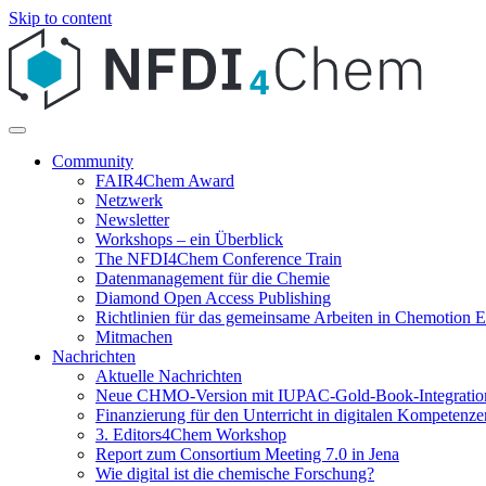
Skip to content
Community
FAIR4Chem Award
Netzwerk
Newsletter
Workshops – ein Überblick
The NFDI4Chem Conference Train
Datenmanagement für die Chemie
Diamond Open Access Publishing
Richtlinien für das gemeinsame Arbeiten in Chemotion
Mitmachen
Nachrichten
Aktuelle Nachrichten
Neue CHMO-Version mit IUPAC-Gold-Book-Integratio
Finanzierung für den Unterricht in digitalen Kompetenze
3. Editors4Chem Workshop
Report zum Consortium Meeting 7.0 in Jena
Wie digital ist die chemische Forschung?