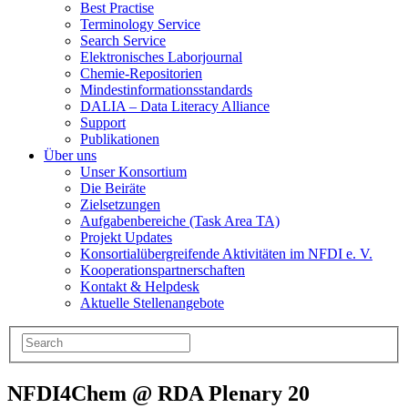
Best Practise
Terminology Service
Search Service
Elektronisches Laborjournal
Chemie-Repositorien
Mindestinformationsstandards
DALIA – Data Literacy Alliance
Support
Publikationen
Über uns
Unser Konsortium
Die Beiräte
Zielsetzungen
Aufgabenbereiche (Task Area TA)
Projekt Updates
Konsortialübergreifende Aktivitäten im NFDI e. V.
Kooperationspartnerschaften
Kontakt & Helpdesk
Aktuelle Stellenangebote
NFDI4Chem @ RDA Plenary 20