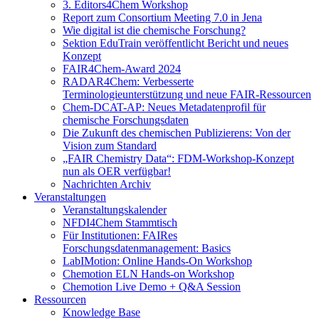
3. Editors4Chem Workshop
Report zum Consortium Meeting 7.0 in Jena
Wie digital ist die chemische Forschung?
Sektion EduTrain veröffentlicht Bericht und neues
Konzept
FAIR4Chem-Award 2024
RADAR4Chem: Verbesserte
Terminologieunterstützung und neue FAIR-Ressourcen
Chem-DCAT-AP: Neues Metadatenprofil für
chemische Forschungsdaten
Die Zukunft des chemischen Publizierens: Von der
Vision zum Standard
„FAIR Chemistry Data“: FDM-Workshop-Konzept
nun als OER verfügbar!
Nachrichten Archiv
Veranstaltungen
Veranstaltungskalender
NFDI4Chem Stammtisch
Für Institutionen: FAIRes
Forschungsdatenmanagement: Basics
LabIMotion: Online Hands-On Workshop
Chemotion ELN Hands-on Workshop
Chemotion Live Demo + Q&A Session
Ressourcen
Knowledge Base