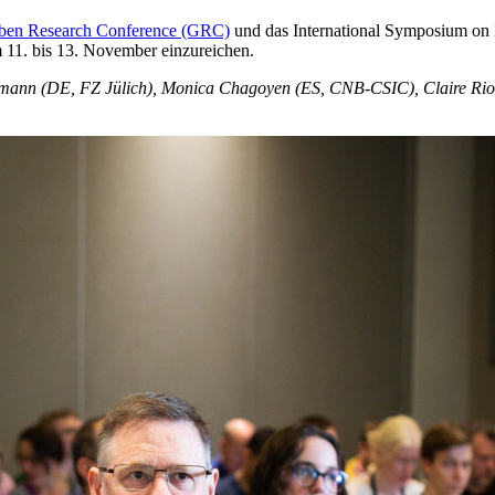
eben Research Conference (GRC)
und das International Symposium on I
11. bis 13. November einzureichen.
ann (DE, FZ Jülich), Monica Chagoyen (ES, CNB-CSIC), Claire Riou