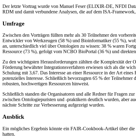
Der letzte Vortrag wurde von Manuel Feser (ELIXIR-DE, NFDI DataPla
RDM und damit verbundene Analysen, die auf dem ISA-Framework, 
Umfrage
Zwischen den Vorträgen füllten mehr als 30 Teilnehmer den vorbereite
Entwickler von Werkzeugen (58 %) und Bioinformatiker (55 %), wobe
an, unterschiedlich viel über Ontologien zu wissen: 38 % waren For
Ressource (73 %), gefolgt vom NCBO BioPortal (36 %) und direkten
Zu den wichtigsten Herausforderungen zählten die Komplexität der Ont
Förderung bewährter Integrationsverfahren erwiesen sich als die wic
Schulung mit 3,67. Das Interesse an einer Ressource in der Art eine
potenzielles Interesse. Schließlich bevorzugten 65 % der Teilnehmer
robusten, hochwertigen Ressourcen hinweist.
Schließlich standen die Organisatoren und alle Redner für Fragen zu
zwischen Ontologiepuristen und -praktikern deutlich wurden, aber
nächste Schritte zur Verbesserung aufgezeigt wurden.
Ausblick
Ein mögliches Ergebnis könnte ein FAIR-Cookbook-Artikel über die In
hatten.