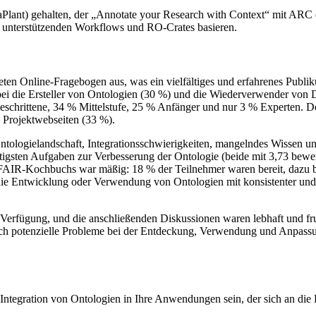
nt) gehalten, der „Annotate your Research with Context“ mit ARC erlä
unterstützenden Workflows und RO-Crates basieren.
ten Online-Fragebogen aus, was ein vielfältiges und erfahrenes Publik
i die Ersteller von Ontologien (30 %) und die Wiederverwender von D
tgeschrittene, 34 % Mittelstufe, 25 % Anfänger und nur 3 % Experten.
 Projektwebseiten (33 %).
ologielandschaft, Integrationsschwierigkeiten, mangelndes Wissen und 
htigsten Aufgaben zur Verbesserung der Ontologie (beide mit 3,73 bewe
s FAIR-Kochbuchs war mäßig: 18 % der Teilnehmer waren bereit, dazu b
 die Entwicklung oder Verwendung von Ontologien mit konsistenter und 
r Verfügung, und die anschließenden Diskussionen waren lebhaft und fr
 auch potenzielle Probleme bei der Entdeckung, Verwendung und Anpa
tegration von Ontologien in Ihre Anwendungen sein, der sich an die B