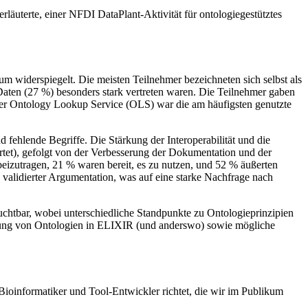
uterte, einer NFDI DataPlant-Aktivität für ontologiegestütztes
um widerspiegelt. Die meisten Teilnehmer bezeichneten sich selbst als
aten (27 %) besonders stark vertreten waren. Die Teilnehmer gaben
 Der Ontology Lookup Service (OLS) war die am häufigsten genutzte
fehlende Begriffe. Die Stärkung der Interoperabilität und die
rtet), gefolgt von der Verbesserung der Dokumentation und der
eizutragen, 21 % waren bereit, es zu nutzen, und 52 % äußerten
validierter Argumentation, was auf eine starke Nachfrage nach
uchtbar, wobei unterschiedliche Standpunkte zu Ontologieprinzipien
ssung von Ontologien in ELIXIR (und anderswo) sowie mögliche
ioinformatiker und Tool-Entwickler richtet, die wir im Publikum