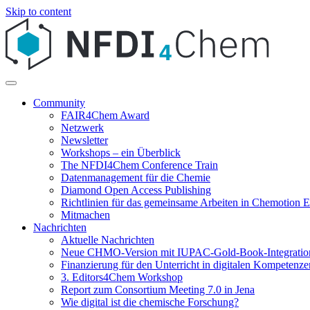
Skip to content
Community
FAIR4Chem Award
Netzwerk
Newsletter
Workshops – ein Überblick
The NFDI4Chem Conference Train
Datenmanagement für die Chemie
Diamond Open Access Publishing
Richtlinien für das gemeinsame Arbeiten in Chemotion
Mitmachen
Nachrichten
Aktuelle Nachrichten
Neue CHMO-Version mit IUPAC-Gold-Book-Integratio
Finanzierung für den Unterricht in digitalen Kompetenze
3. Editors4Chem Workshop
Report zum Consortium Meeting 7.0 in Jena
Wie digital ist die chemische Forschung?