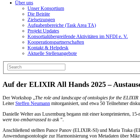
Über uns
Unser Konsortium
Die Beiräte
Zielsetzungen
Aufgabenbereiche (Task Area TA)
Projekt Updates
Konsortialübergreifende Aktivitäten im NFDI e. V.
Kooperationspartnerschaften
Kontakt & Helpdesk
Aktuelle Stellenangebote
Auf der ELIXIR All Hands 2025 – Austaus
Der Workshop „
The role and landscape of ontologies for the ELIXI
Leiter
Steffen Neumann
mitorganisiert, und etwa 50 Teilnehmer disku
Danielle Welter aus Luxemburg begann mit einer komprimierten, 15-
were too embarrassed to ask
”.
Anschließend stellten Pance Panov (ELIXIR-SI) und Maria Traka (
Anwendungsontologie zur Harmonisierung von Metadaten über Mikrobi