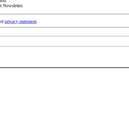
ion.
h Newsletter.
ked
privacy statement
.