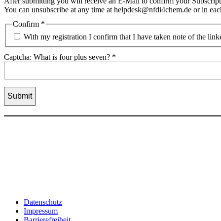
After submitting you will receive an E-Mail to confirm your Subscript
You can unsubscribe at any time at helpdesk@nfdi4chem.de or in eac
Confirm
*
With my registration I confirm that I have taken note of the lin
Captcha: What is four plus seven?
*
Datenschutz
Impressum
Barrierefreiheit