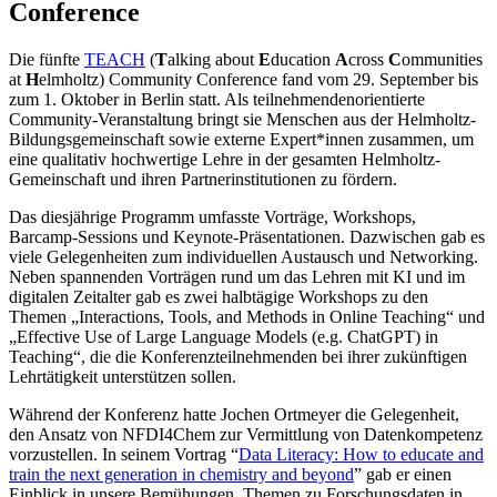
Conference
Die fünfte
TEACH
(
T
alking about
E
ducation
A
cross
C
ommunities
at
H
elmholtz) Community Conference fand vom 29. September bis
zum 1. Oktober in Berlin statt. Als teilnehmendenorientierte
Community-Veranstaltung bringt sie Menschen aus der Helmholtz-
Bildungsgemeinschaft sowie externe Expert*innen zusammen, um
eine qualitativ hochwertige Lehre in der gesamten Helmholtz-
Gemeinschaft und ihren Partnerinstitutionen zu fördern.
Das diesjährige Programm umfasste Vorträge, Workshops,
Barcamp-Sessions und Keynote-Präsentationen. Dazwischen gab es
viele Gelegenheiten zum individuellen Austausch und Networking.
Neben spannenden Vorträgen rund um das Lehren mit KI und im
digitalen Zeitalter gab es zwei halbtägige Workshops zu den
Themen „Interactions, Tools, and Methods in Online Teaching“ und
„Effective Use of Large Language Models (e.g. ChatGPT) in
Teaching“, die die Konferenzteilnehmenden bei ihrer zukünftigen
Lehrtätigkeit unterstützen sollen.
Während der Konferenz hatte Jochen Ortmeyer die Gelegenheit,
den Ansatz von NFDI4Chem zur Vermittlung von Datenkompetenz
vorzustellen. In seinem Vortrag “
Data Literacy: How to educate and
train the next generation in chemistry and beyond
” gab er einen
Einblick in unsere Bemühungen, Themen zu Forschungsdaten in