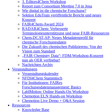
3. Editors4Chem Workshop
Report zum Consortium Meeting 7.0 in Jena
Wie digital ist die chemische Forschung?
Sektion EduTrain veröffentlicht Bericht und neues
Konzept
FAIR4Chem-Award 2024
RADAR4Chem: Verbesserte
Terminologieunterstützung und neue FAIR-Ressourcen
Chem-DCAT-AP: Neues Metadatenprofil für
chemische Forschungsdaten
Die Zukunft des chemischen Publizierens: Von der
Vision zum Standard
„FAIR Chemistry Data“: FDM-Workshop-Konzept
nun als OER verfügbar!
Nachrichten Archiv
Veranstaltungen
Veranstaltungskalender
NFDI4Chem Stammtisch
Für Institutionen: FAIRes
Forschungsdatenmanagement: Basics
LabIMotion: Online Hands-On Workshop
Chemotion ELN Hands-on Workshop
Chemotion Live Demo + Q&A Session
Ressourcen
Knowledge Base