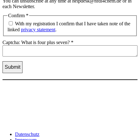
You can unsubscribe at any time at helpdesk@nfdi4chem.de or in
each Newsletter.
Confirm
*
With my registration I confirm that I have taken note of the
linked
privacy statement
.
Captcha: What is four plus seven?
*
Datenschutz
Impressum