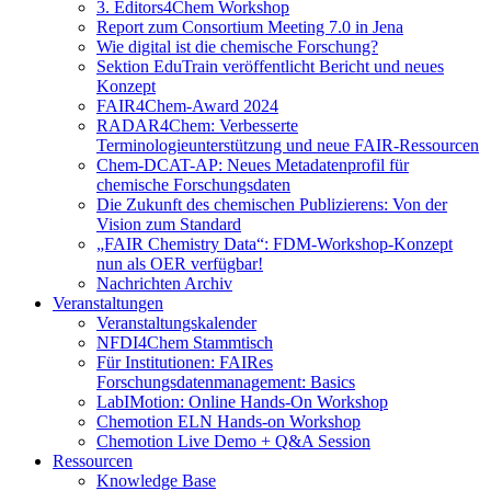
3. Editors4Chem Workshop
Report zum Consortium Meeting 7.0 in Jena
Wie digital ist die chemische Forschung?
Sektion EduTrain veröffentlicht Bericht und neues
Konzept
FAIR4Chem-Award 2024
RADAR4Chem: Verbesserte
Terminologieunterstützung und neue FAIR-Ressourcen
Chem-DCAT-AP: Neues Metadatenprofil für
chemische Forschungsdaten
Die Zukunft des chemischen Publizierens: Von der
Vision zum Standard
„FAIR Chemistry Data“: FDM-Workshop-Konzept
nun als OER verfügbar!
Nachrichten Archiv
Veranstaltungen
Veranstaltungskalender
NFDI4Chem Stammtisch
Für Institutionen: FAIRes
Forschungsdatenmanagement: Basics
LabIMotion: Online Hands-On Workshop
Chemotion ELN Hands-on Workshop
Chemotion Live Demo + Q&A Session
Ressourcen
Knowledge Base