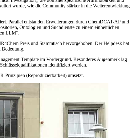
cal Investigation), die domänenspezifische Auffindbarkeit und
skutiert wurde, wie die Community stärker in die Weiterentwicklung
ntiert. Parallel entstanden Erweiterungen durch ChemDCAT-AP und
sitorien, Ontologien und Suchdienste zu einem einheitlichen
eien LLM“.
 FAIR4Chem-Preis und Stammtisch hervorgehoben. Der Helpdesk hat
n Bedeutung.
-Management-Template im Vordergrund. Besonderes Augenmerk lag
lüsselqualifikationen identifiziert werden.
-Prinzipien (Reproduzierbarkeit) umsetzt.