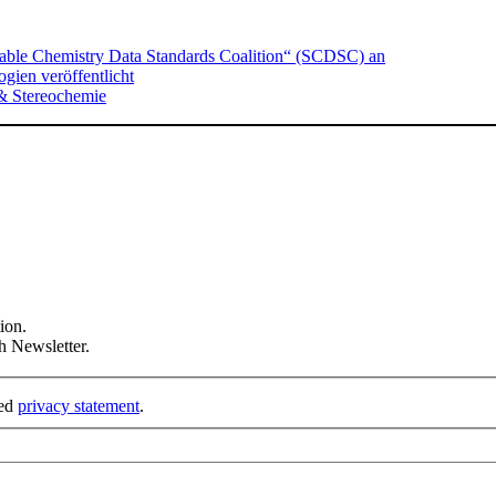
nable Chemistry Data Standards Coalition“ (SCDSC) an
ien veröffentlicht
& Stereochemie
ion.
h Newsletter.
ked
privacy statement
.