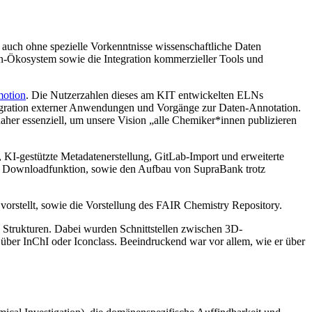
an auch ohne spezielle Vorkenntnisse wissenschaftliche Daten
n-Ökosystem sowie die Integration kommerzieller Tools und
otion
. Die Nutzerzahlen dieses am KIT entwickelten ELNs
egration externer Anwendungen und Vorgänge zur Daten-Annotation.
her essenziell, um unsere Vision „alle Chemiker*innen publizieren
 KI-gestützte Metadatenerstellung, GitLab-Import und erweiterte
d Downloadfunktion, sowie den Aufbau von SupraBank trotz
vorstellt, sowie die Vorstellung des FAIR Chemistry Repository.
 Strukturen. Dabei wurden Schnittstellen zwischen 3D-
über InChI oder Iconclass. Beeindruckend war vor allem, wie er über