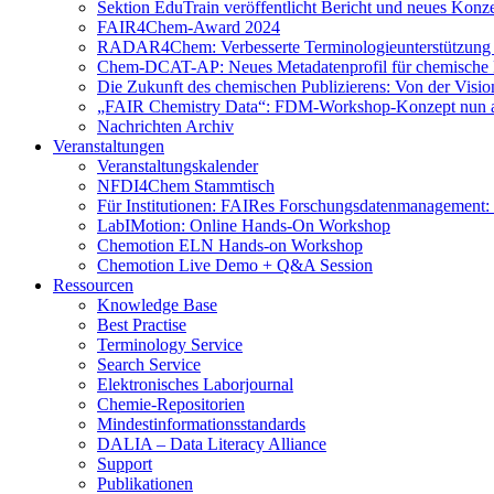
Sektion EduTrain veröffentlicht Bericht und neues Konz
FAIR4Chem-Award 2024
RADAR4Chem: Verbesserte Terminologieunterstützung
Chem-DCAT-AP: Neues Metadatenprofil für chemische 
Die Zukunft des chemischen Publizierens: Von der Visi
„FAIR Chemistry Data“: FDM-Workshop-Konzept nun a
Nachrichten Archiv
Veranstaltungen
Veranstaltungskalender
NFDI4Chem Stammtisch
Für Institutionen: FAIRes Forschungsdatenmanagement:
LabIMotion: Online Hands-On Workshop
Chemotion ELN Hands-on Workshop
Chemotion Live Demo + Q&A Session
Ressourcen
Knowledge Base
Best Practise
Terminology Service
Search Service
Elektronisches Laborjournal
Chemie-Repositorien
Mindestinformationsstandards
DALIA – Data Literacy Alliance
Support
Publikationen