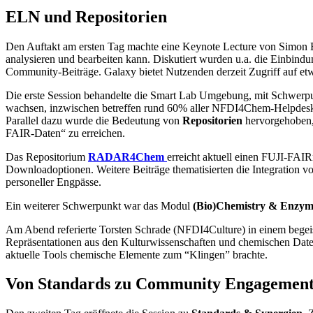
ELN und Repositorien
Den Auftakt am ersten Tag machte eine Keynote Lecture von Simon
analysieren und bearbeiten kann. Diskutiert wurden u.a. die Einbin
Community-Beiträge. Galaxy bietet Nutzenden derzeit Zugriff auf e
Die erste Session behandelte die Smart Lab Umgebung, mit Schwerp
wachsen, inzwischen betreffen rund 60% aller NFDI4Chem-Helpdesk-
Parallel dazu wurde die Bedeutung von
Repositorien
hervorgehoben, 
FAIR-Daten“ zu erreichen.
Das Repositorium
RADAR4Chem
erreicht aktuell einen FUJI-FAI
Downloadoptionen. Weitere Beiträge thematisierten die Integration v
personeller Engpässe.
Ein weiterer Schwerpunkt war das Modul
(Bio)Chemistry & Enz
Am Abend referierte Torsten Schrade (NFDI4Culture) in einem begeis
Repräsentationen aus den Kulturwissenschaften und chemischen Daten 
aktuelle Tools chemische Elemente zum “Klingen” brachte.
Von Standards zu Community Engagemen