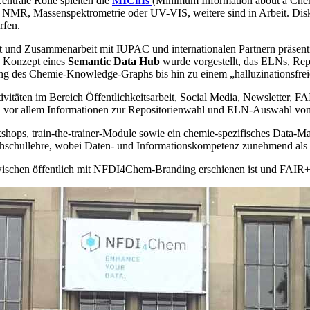
Zentrale Rolle spielten die
MIChIs
(Minimum Information about a Chemi
 für NMR, Massenspektrometrie oder UV-VIS, weitere sind in Arbeit. Di
rfen.
ität und Zusammenarbeit mit IUPAC und internationalen Partnern präse
s Konzept eines
Semantic Data Hub
wurde vorgestellt, das ELNs, Repo
rung des Chemie-Knowledge-Graphs bis hin zu einem „halluzinationsfr
vitäten im Bereich Öffentlichkeitsarbeit, Social Media, Newsletter,
nd vor allem Informationen zur Repositorienwahl und ELN-Auswahl vo
shops, train-the-trainer-Module sowie ein chemie-spezifisches Data
schullehre, wobei Daten- und Informationskompetenz zunehmend als Sch
zwischen öffentlich mit NFDI4Chem-Branding erschienen ist und FAIR+R