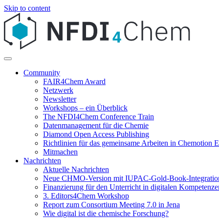
Skip to content
Community
FAIR4Chem Award
Netzwerk
Newsletter
Workshops – ein Überblick
The NFDI4Chem Conference Train
Datenmanagement für die Chemie
Diamond Open Access Publishing
Richtlinien für das gemeinsame Arbeiten in Chemotion
Mitmachen
Nachrichten
Aktuelle Nachrichten
Neue CHMO-Version mit IUPAC-Gold-Book-Integratio
Finanzierung für den Unterricht in digitalen Kompetenze
3. Editors4Chem Workshop
Report zum Consortium Meeting 7.0 in Jena
Wie digital ist die chemische Forschung?