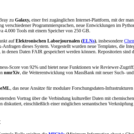
 Bray zu
Galaxy,
einer frei zugänglichen Internet-Plattform, mit der m
dung verschiedener Programmiersprachen, neue Entwicklungen im Pytho
twa 4.000 Tools mit einem Speicher von 250 GB.
unkt auf
Elektronischen Laborjournalen (
ELNs
)
, insbesondere
Chem
Anfragen dieses System. Vorgestellt wurden neue Templates, die Int
in denen Daten FAIR gespeichert werden können. Repositorien sind da
Rness-Score von 92% und bietet neue Funktionen wie Reviewer-Zugriff,
on
nmrXiv
, die Weiterentwicklung von MassBank mit neuer Such- un
ymeML
, das neue Ansätze für modulare Forschungsdaten-Infrastrukturen 
ternden Vortrag über die Verbindung kultureller Daten mit chemischen
diskutiert, einschließlich einer möglichen semantischen Verknüpfung 
t