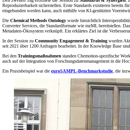
Den zweiten Tag eröffnete die Session zu
Standards & Synergien
. 
Reproduzierbarkeit sicherstellen. Erste Standards existieren bereits
eingebunden werden kann, auch mithilfe von KI-gestützten Vorentwü
Die
Chemical Methods Ontology
wurde hinsichtlich Interoperabil
Converter Services, die Standardformate wie mzML bereitstellen. Da
Metadaten-Ökosystem verknüpft. Ein erklärtes Ziel ist die Verbesse
In der Session zu
Community Engagement & Training
wurden Akti
seit 2021 über 1200 Anfragen bearbeitet. In der Knowledge Base si
Bei den
Trainingsmaßnahmen
standen Chemotion-spezifische Work
auch auf der Integration von Forschungsdatenmanagement in die Hoch
Ein Praxisbeispiel war die
euroSAMPL-Benchmarkstudie
, die in