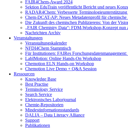
FAIR4Chem-Award 2024
Sektion EduTrain veröffentlicht Bericht und neues Konz
RADAR4Chem: Verbesserte Terminologieunterstützung
Chem-DCAT-AP: Neues Metadatenprofil für chemische 
Die Zukunft des chemischen Publizierens: Von der Visi
„FAIR Chemistry Data“: FDM-Workshop-Konzept nun a
Nachrichten Archiv
Veranstaltungen
Veranstaltungskalender
NFDI4Chem Stammtisch
Für Institutionen: FAIRes Forschungsdatenmanagement:
LabIMotion: Online Hands-On Workshop
Chemotion ELN Hands-on Workshop
Chemotion Live Demo + Q&A Session
Ressourcen
Knowledge Base
Best Practise
Terminology Service
Search Service
Elektronisches Laborjournal
Chemie-Repositorien
Mindestinformationsstandards
DALIA – Data Literacy Alliance
Support
Publikationen