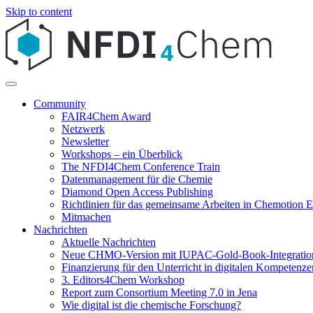
Skip to content
Community
FAIR4Chem Award
Netzwerk
Newsletter
Workshops – ein Überblick
The NFDI4Chem Conference Train
Datenmanagement für die Chemie
Diamond Open Access Publishing
Richtlinien für das gemeinsame Arbeiten in Chemotion
Mitmachen
Nachrichten
Aktuelle Nachrichten
Neue CHMO-Version mit IUPAC-Gold-Book-Integratio
Finanzierung für den Unterricht in digitalen Kompetenze
3. Editors4Chem Workshop
Report zum Consortium Meeting 7.0 in Jena
Wie digital ist die chemische Forschung?