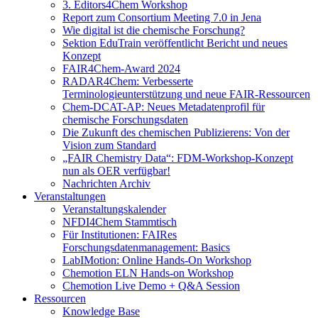
3. Editors4Chem Workshop
Report zum Consortium Meeting 7.0 in Jena
Wie digital ist die chemische Forschung?
Sektion EduTrain veröffentlicht Bericht und neues
Konzept
FAIR4Chem-Award 2024
RADAR4Chem: Verbesserte
Terminologieunterstützung und neue FAIR-Ressourcen
Chem-DCAT-AP: Neues Metadatenprofil für
chemische Forschungsdaten
Die Zukunft des chemischen Publizierens: Von der
Vision zum Standard
„FAIR Chemistry Data“: FDM-Workshop-Konzept
nun als OER verfügbar!
Nachrichten Archiv
Veranstaltungen
Veranstaltungskalender
NFDI4Chem Stammtisch
Für Institutionen: FAIRes
Forschungsdatenmanagement: Basics
LabIMotion: Online Hands-On Workshop
Chemotion ELN Hands-on Workshop
Chemotion Live Demo + Q&A Session
Ressourcen
Knowledge Base