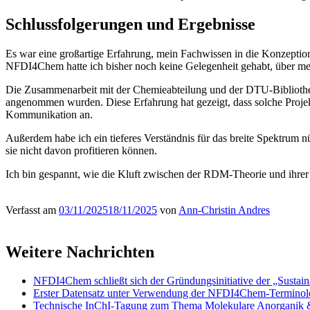
Schlussfolgerungen und Ergebnisse
Es war eine großartige Erfahrung, mein Fachwissen in die Konzep
NFDI4Chem hatte ich bisher noch keine Gelegenheit gehabt, über 
Die Zusammenarbeit mit der Chemieabteilung und der DTU-Bibliothek 
angenommen wurden. Diese Erfahrung hat gezeigt, dass solche Proje
Kommunikation an.
Außerdem habe ich ein tieferes Verständnis für das breite Spektrum n
sie nicht davon profitieren können.
Ich bin gespannt, wie die Kluft zwischen der RDM-Theorie und ihre
Verfasst am
03/11/2025
18/11/2025
von
Ann-Christin Andres
Weitere Nachrichten
NFDI4Chem schließt sich der Gründungsinitiative der „Sustai
Erster Datensatz unter Verwendung der NFDI4Chem-Terminolog
Technische InChI-Tagung zum Thema Molekulare Anorganik 