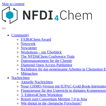
Skip to content
Community
FAIR4Chem Award
Netzwerk
Newsletter
Workshops – ein Überblick
The NFDI4Chem Conference Train
Datenmanagement für die Chemie
Diamond Open Access Publishing
Richtlinien für das gemeinsame Arbeiten in Chemotion
Mitmachen
Nachrichten
Aktuelle Nachrichten
Neue CHMO-Version mit IUPAC-Gold-Book-Integratio
Finanzierung für den Unterricht in digitalen Kompetenze
3. Editors4Chem Workshop
Report zum Consortium Meeting 7.0 in Jena
Wie digital ist die chemische Forschung?