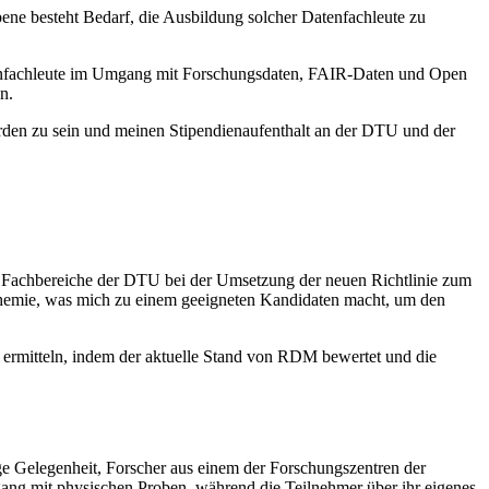
ne besteht Bedarf, die Ausbildung solcher Datenfachleute zu
tenfachleute im Umgang mit Forschungsdaten, FAIR-Daten und Open
n.
orden zu sein und meinen Stipendienaufenthalt an der DTU und der
e Fachbereiche der DTU bei der Umsetzung der neuen Richtlinie zum
emie, was mich zu einem geeigneten Kandidaten macht, um den
 ermitteln, indem der aktuelle Stand von RDM bewertet und die
e Gelegenheit, Forscher aus einem der Forschungszentren der
ang mit physischen Proben, während die Teilnehmer über ihr eigenes