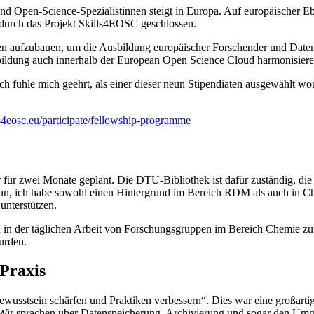
 Open-Science-Spezialistinnen steigt in Europa. Auf europäischer Ebe
 durch das Projekt Skills4EOSC geschlossen.
ren aufzubauen, um die Ausbildung europäischer Forschender und Da
bildung auch innerhalb der European Open Science Cloud harmonisiere
ch fühle mich geehrt, als einer dieser neun Stipendiaten ausgewählt w
4eosc.eu/participate/fellowship-programme
ür zwei Monate geplant. Die DTU-Bibliothek ist dafür zuständig, di
, ich habe sowohl einen Hintergrund im Bereich RDM als auch in Ch
nterstützen.
n in der täglichen Arbeit von Forschungsgruppen im Bereich Chemie zu
urden.
 Praxis
usstsein schärfen und Praktiken verbessern“. Dies war eine großartig
 Wir sprachen über Datenspeicherung, Archivierung und sogar den Umg