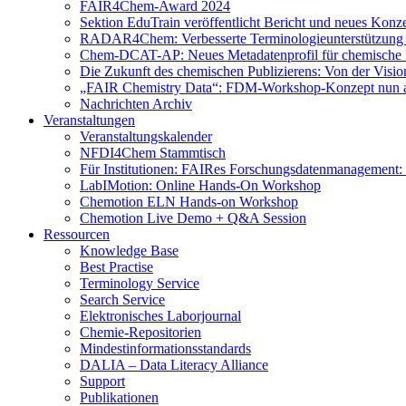
FAIR4Chem-Award 2024
Sektion EduTrain veröffentlicht Bericht und neues Konz
RADAR4Chem: Verbesserte Terminologieunterstützung
Chem-DCAT-AP: Neues Metadatenprofil für chemische 
Die Zukunft des chemischen Publizierens: Von der Visi
„FAIR Chemistry Data“: FDM-Workshop-Konzept nun a
Nachrichten Archiv
Veranstaltungen
Veranstaltungskalender
NFDI4Chem Stammtisch
Für Institutionen: FAIRes Forschungsdatenmanagement:
LabIMotion: Online Hands-On Workshop
Chemotion ELN Hands-on Workshop
Chemotion Live Demo + Q&A Session
Ressourcen
Knowledge Base
Best Practise
Terminology Service
Search Service
Elektronisches Laborjournal
Chemie-Repositorien
Mindestinformationsstandards
DALIA – Data Literacy Alliance
Support
Publikationen