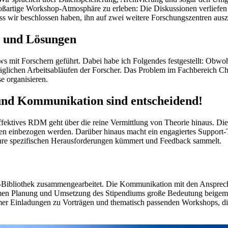
ßartige Workshop-Atmosphäre zu erleben: Die Diskussionen verliefen 
ss wir beschlossen haben, ihn auf zwei weitere Forschungszentren aus
n und Lösungen
iews mit Forschern geführt. Dabei habe ich Folgendes festgestellt: Ob
äglichen Arbeitsabläufen der Forscher. Das Problem im Fachbereich C
e organisieren.
und Kommunikation sind entscheidend!
ffektives RDM geht über die reine Vermittlung von Theorie hinaus. Die 
 einbezogen werden. Darüber hinaus macht ein engagiertes Support-T
 ihre spezifischen Herausforderungen kümmert und Feedback sammelt.
bliothek zusammengearbeitet. Die Kommunikation mit den Ansprechpa
samen Planung und Umsetzung des Stipendiums große Bedeutung beigeme
mmer Einladungen zu Vorträgen und thematisch passenden Workshops, die 