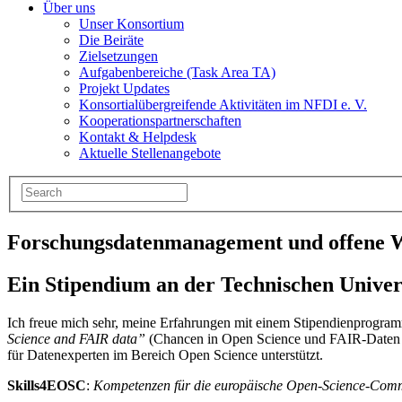
Über uns
Unser Konsortium
Die Beiräte
Zielsetzungen
Aufgabenbereiche (Task Area TA)
Projekt Updates
Konsortialübergreifende Aktivitäten im NFDI e. V.
Kooperationspartnerschaften
Kontakt & Helpdesk
Aktuelle Stellenangebote
Forschungsdatenmanagement und offene Wi
Ein Stipendium an der Technischen Unive
Ich freue mich sehr, meine Erfahrungen mit einem Stipendienprogra
Science and FAIR data”
(Chancen in Open Science und FAIR-Daten er
für Datenexperten im Bereich Open Science unterstützt.
Skills4EOSC
:
Kompetenzen für die europäische Open-Science-Commo