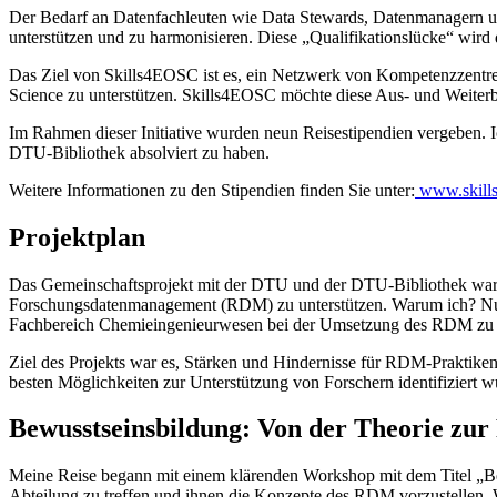
Der Bedarf an Datenfachleuten wie Data Stewards, Datenmanagern und
unterstützen und zu harmonisieren. Diese „Qualifikationslücke“ wird
Das Ziel von Skills4EOSC ist es, ein Netzwerk von Kompetenzzent
Science zu unterstützen. Skills4EOSC möchte diese Aus- und Weiter
Im Rahmen dieser Initiative wurden neun Reisestipendien vergeben. I
DTU-Bibliothek absolviert zu haben.
Weitere Informationen zu den Stipendien finden Sie unter:
www.skills
Projektplan
Das Gemeinschaftsprojekt mit der DTU und der DTU-Bibliothek war f
Forschungsdatenmanagement (RDM) zu unterstützen. Warum ich? Nun
Fachbereich Chemieingenieurwesen bei der Umsetzung des RDM zu u
Ziel des Projekts war es, Stärken und Hindernisse für RDM-Praktike
besten Möglichkeiten zur Unterstützung von Forschern identifiziert w
Bewusstseinsbildung: Von der Theorie zur
Meine Reise begann mit einem klärenden Workshop mit dem Titel „Bew
Abteilung zu treffen und ihnen die Konzepte des RDM vorzustellen.