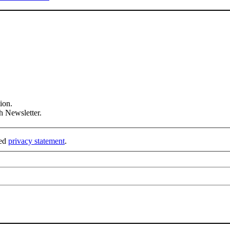
ion.
h Newsletter.
ked
privacy statement
.