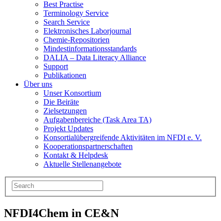
Best Practise
Terminology Service
Search Service
Elektronisches Laborjournal
Chemie-Repositorien
Mindestinformationsstandards
DALIA – Data Literacy Alliance
Support
Publikationen
Über uns
Unser Konsortium
Die Beiräte
Zielsetzungen
Aufgabenbereiche (Task Area TA)
Projekt Updates
Konsortialübergreifende Aktivitäten im NFDI e. V.
Kooperationspartnerschaften
Kontakt & Helpdesk
Aktuelle Stellenangebote
NFDI4Chem in CE&N