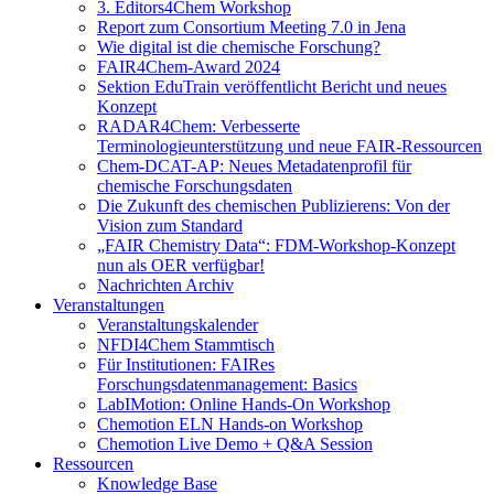
3. Editors4Chem Workshop
Report zum Consortium Meeting 7.0 in Jena
Wie digital ist die chemische Forschung?
FAIR4Chem-Award 2024
Sektion EduTrain veröffentlicht Bericht und neues
Konzept
RADAR4Chem: Verbesserte
Terminologieunterstützung und neue FAIR-Ressourcen
Chem-DCAT-AP: Neues Metadatenprofil für
chemische Forschungsdaten
Die Zukunft des chemischen Publizierens: Von der
Vision zum Standard
„FAIR Chemistry Data“: FDM-Workshop-Konzept
nun als OER verfügbar!
Nachrichten Archiv
Veranstaltungen
Veranstaltungskalender
NFDI4Chem Stammtisch
Für Institutionen: FAIRes
Forschungsdatenmanagement: Basics
LabIMotion: Online Hands-On Workshop
Chemotion ELN Hands-on Workshop
Chemotion Live Demo + Q&A Session
Ressourcen
Knowledge Base