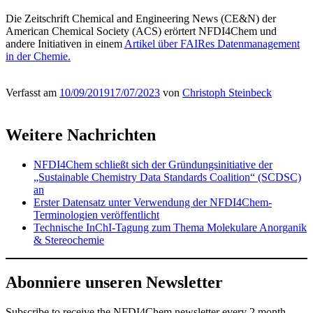
Die Zeitschrift Chemical and Engineering News (CE&N) der
American Chemical Society (ACS) erörtert NFDI4Chem und
andere Initiativen in einem
Artikel über FAIRes Datenmanagement
in der Chemie.
Verfasst am
10/09/2019
17/07/2023
von
Christoph Steinbeck
Weitere Nachrichten
NFDI4Chem schließt sich der Gründungsinitiative der
„Sustainable Chemistry Data Standards Coalition“ (SCDSC)
an
Erster Datensatz unter Verwendung der NFDI4Chem-
Terminologien veröffentlicht
Technische InChI-Tagung zum Thema Molekulare Anorganik
& Stereochemie
Abonniere unseren Newsletter
Subscribe
to receive the NFDI4Chem newsletter every 2 month.